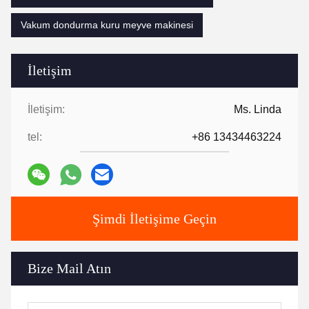
Vakum dondurma kuru meyve makinesi
İletişim
İletişim:
Ms. Linda
tel:
+86 13434463224
Şimdi İletişime Geçin
Bize Mail Atın