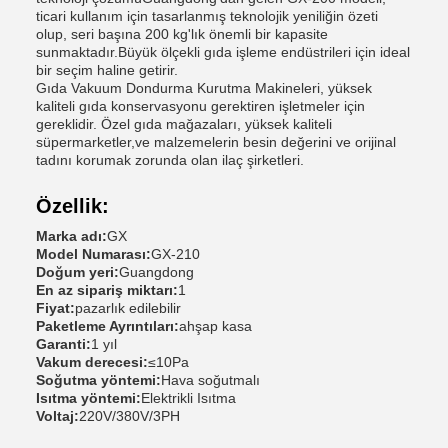
ticari kullanım için tasarlanmış teknolojik yeniliğin özeti
olup, seri başına 200 kg'lık önemli bir kapasite
sunmaktadır.Büyük ölçekli gıda işleme endüstrileri için ideal
bir seçim haline getirir.
Gıda Vakuum Dondurma Kurutma Makineleri, yüksek
kaliteli gıda konservasyonu gerektiren işletmeler için
gereklidir. Özel gıda mağazaları, yüksek kaliteli
süpermarketler,ve malzemelerin besin değerini ve orijinal
tadını korumak zorunda olan ilaç şirketleri.
Özellik:
Marka adı:
GX
Model Numarası:
GX-210
Doğum yeri:
Guangdong
En az sipariş miktarı:
1
Fiyat:
pazarlık edilebilir
Paketleme Ayrıntıları:
ahşap kasa
Garanti:
1 yıl
Vakum derecesi:
≤10Pa
Soğutma yöntemi:
Hava soğutmalı
Isıtma yöntemi:
Elektrikli Isıtma
Voltaj:
220V/380V/3PH