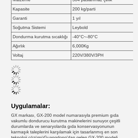
Kapasite
200 kg/parti
Garanti
1 yıl
Soğutma Sistemi
Leybold
Dondurma kurutma sıcaklığı
-40°C~-80°C
Ağırlık
6,000Kg
Voltaj
220V/380V/3PH
Uygulamalar:
GX markası, GX-200 model numarasıyla premium gıda
vakumlu dondurucu kurutma makinelerini sunuyor.çeşitli
durumlarda ve senaryolarda gıda konservasyonunun
karmaşık taleplerini karşılamak için tasarlanmış en son
teknoloji çözümüGuangdong'dan gelen GX-200 modeli,