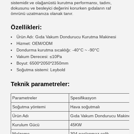
sistemidir.ve olağanüstü kurutma performansı, tadını,
dokusunu ve besleyici değerini korurken gıdaların raf
ömrünü uzatmanıza olanak tanır.
Özellikleri:
Ürün Adı: Gıda Vakum Dondurucu Kurutma Makinesi
Hizmet: OEM/ODM
Dondurma kurutma sıcaklığı: -40°C ~ -90°C
Vakum Derecesi: ≤10Pa
Boyut: 6500*2050*2350mm
Soğutma sistemi: Leybold
Teknik parametreler:
Parametreler
Spesifikasyon
Soğutma yöntemi
Hava soğutmalı
Ürün Adı
Gıda Vakum Dondurucu Makine
Kurulum Gücü
45KW
Malzeme
304 paslanmaz çelik