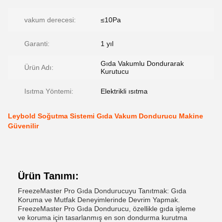
vakum derecesi:
≤10Pa
Garanti:
1 yıl
Gıda Vakumlu Dondurarak
Ürün Adı:
Kurutucu
Isıtma Yöntemi:
Elektrikli ısıtma
Leybold Soğutma Sistemi Gıda Vakum Dondurucu Makine
Güvenilir
Ürün Tanımı:
FreezeMaster Pro Gıda Dondurucuyu Tanıtmak: Gıda
Koruma ve Mutfak Deneyimlerinde Devrim Yapmak.
FreezeMaster Pro Gıda Dondurucu, özellikle gıda işleme
ve koruma için tasarlanmış en son dondurma kurutma