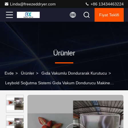
Linda@freezeddryer.com
+86 13434463224
Fiyat Teklifi
Ürünler
Evde
>
Ürünler
>
Gıda Vakumlu Dondurarak Kurutucu
>
Leybold Soğutma Sistemi Gıda Vakum Dondurucu Makine
Güvenilir