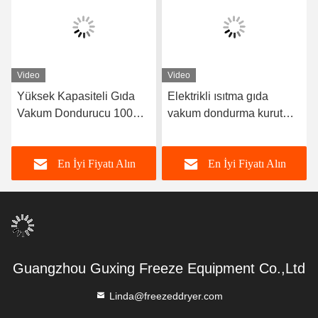
Video
Video
Yüksek Kapasiteli Gıda
Elektrikli ısıtma gıda
Vakum Dondurucu 100
vakum dondurma kurutma
Kg/Lot Dondurucu Kuru
makinesi -40C-80C
Meyve Makinesi
En İyi Fiyatı Alın
En İyi Fiyatı Alın
Guangzhou Guxing Freeze Equipment Co.,Ltd
Linda@freezeddryer.com