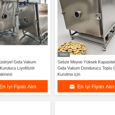
Video
striyel Gıda Vakum
Sebze Meyve Yüksek Kapasitel
urutucu Liyofilizör
Gıda Vakum Dondurucu Toplu 
kinesi
Kurutma için
En İyi Fiyatı Alın
En İyi Fiyatı Alın