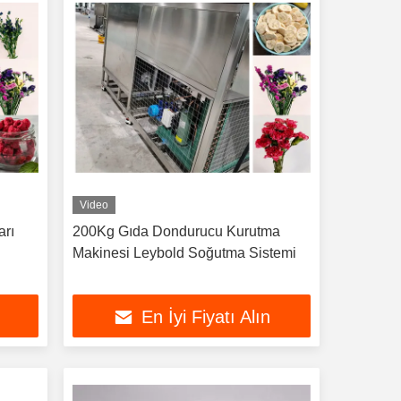
Video
arı
200Kg Gıda Dondurucu Kurutma
Makinesi Leybold Soğutma Sistemi
En İyi Fiyatı Alın