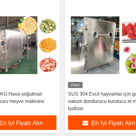
Video
KG Hava soğutmalı
SUS 304 Evcil hayvanlar için g
kuru meyve makinesi
vakum dondurucu kurutucu et 
lyofizer
En İyi Fiyatı Alın
En İyi Fiyatı Alın