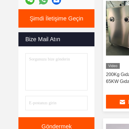
Şimdi İletişime Geçin
Bize Mail Atın
Video
200Kg Gıd
65KW Gıda
Göndermek