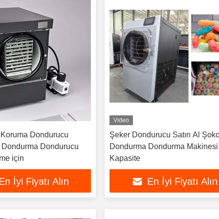
Video
 Koruma Dondurucu
Şeker Dondurucu Satın Al Şokol
 Dondurma Dondurucu
Dondurma Dondurma Makinesi
me için
Kapasite
En İyi Fiyatı Alın
En İyi Fiyatı Alın