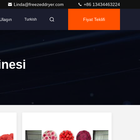
Linda@freezeddryer.com
+86 13434463224
Ulaşın
Fiyat Teklifi
Turkish
nesi