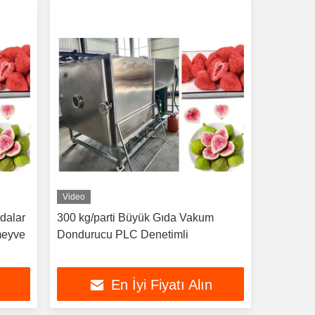
Video
ıdalar
300 kg/parti Büyük Gıda Vakum
meyve
Dondurucu PLC Denetimli
En İyi Fiyatı Alın