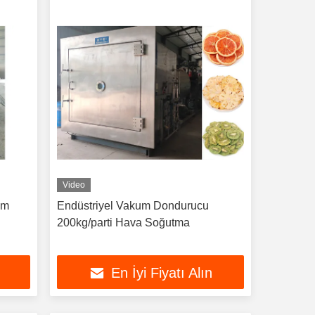
Video
um
Endüstriyel Vakum Dondurucu
200kg/parti Hava Soğutma
En İyi Fiyatı Alın