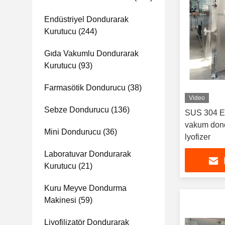
Endüstriyel Dondurarak
Kurutucu
(244)
Gıda Vakumlu Dondurarak
Kurutucu
(93)
Farmasötik Dondurucu
(38)
Video
Sebze Dondurucu
(136)
SUS 304 Evc
vakum dond
Mini Dondurucu
(36)
lyofizer
Laboratuvar Dondurarak
Kurutucu
(21)
Kuru Meyve Dondurma
Makinesi
(59)
Liyofilizatör Dondurarak