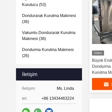
Kurutucu
(53)
Dondurarak Kurutma Makinesi
(36)
Vakumlu Dondurarak Kurutma
Makinesi
(36)
Dondurma Kurutma Makinesi
Video
(26)
Büyük Endü
Dondurma K
Kurutma Ma
İletişim
İletişim:
Ms. Linda
tel:
+86 13434463224