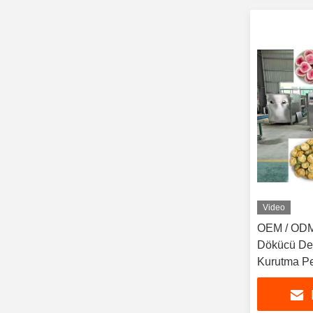
Video
OEM / ODM
Dökücü De
Kurutma Pe