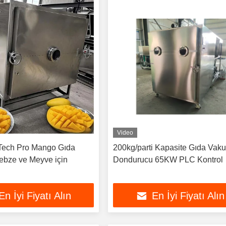
Video
Tech Pro Mango Gıda
200kg/parti Kapasite Gıda Vak
bze ve Meyve için
Dondurucu 65KW PLC Kontrol
En İyi Fiyatı Alın
En İyi Fiyatı Alın