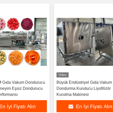
Video
 Gıda Vakum Dondurucu
Büyük Endüstriyel Gıda Vakum
neyim Eşsiz Dondurucu
Dondurma Kurutucu Liyofilizör
rformansı
Kurutma Makinesi
En İyi Fiyatı Alın
En İyi Fiyatı Alın