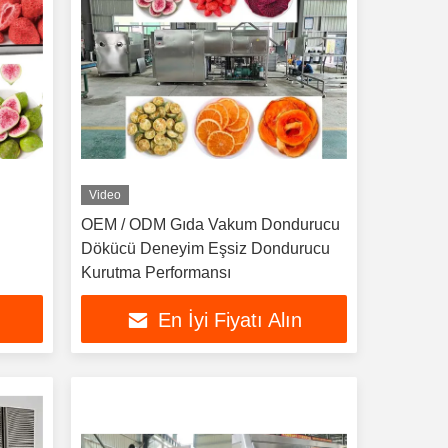
Video
OEM / ODM Gıda Vakum Dondurucu
Dökücü Deneyim Eşsiz Dondurucu
Kurutma Performansı
En İyi Fiyatı Alın