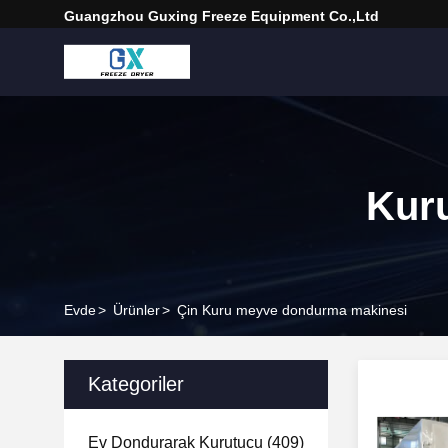
Guangzhou Guxing Freeze Equipment Co.,Ltd
Kur
Evde
>
Ürünler
>
Çin Kuru meyve dondurma makinesi
Kategoriler
Ev Dondurarak Kurutucu
(409)