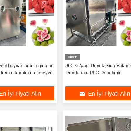
Video
il hayvanlar için gıdalar
300 kg/parti Büyük Gıda Vakum
urucu kurutucu et meyve
Dondurucu PLC Denetimli
En İyi Fiyatı Alın
En İyi Fiyatı Alın