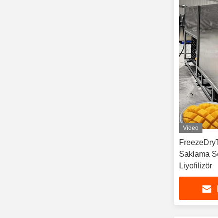
Video
FreezeDry
Saklama Se
Liyofilizör