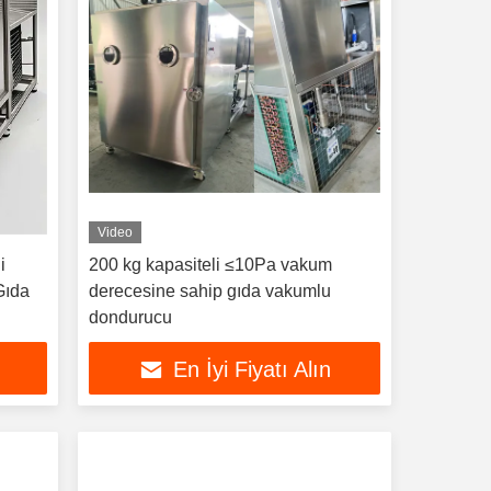
Video
i
200 kg kapasiteli ≤10Pa vakum
Gıda
derecesine sahip gıda vakumlu
dondurucu
En İyi Fiyatı Alın