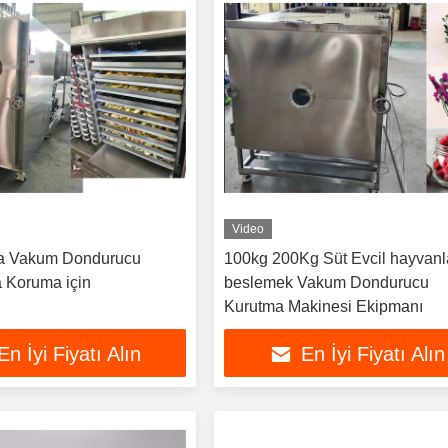
Video
a Vakum Dondurucu
100kg 200Kg Süt Evcil hayvanl
 Koruma için
beslemek Vakum Dondurucu
Kurutma Makinesi Ekipmanı
En İyi Fiyatı Alın
En İyi Fiyatı Alın