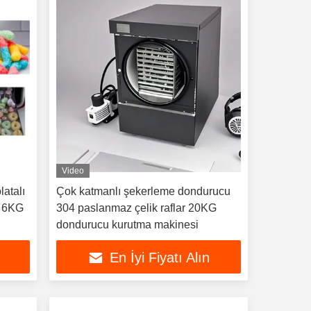
Video
atalı
Çok katmanlı şekerleme dondurucu
 6KG
304 paslanmaz çelik raflar 20KG
dondurucu kurutma makinesi
En İyi Fiyatı Alın