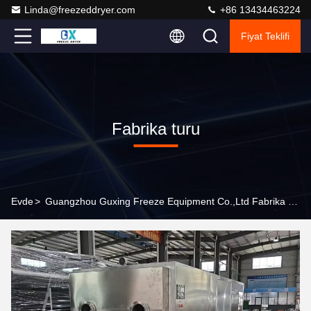
Linda@freezeddryer.com
+86 13434463224
Fiyat Teklifi
Fabrika turu
Evde
>
Guangzhou Guxing Freeze Equipment Co.,Ltd Fabrika Turu