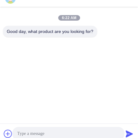
Göndermek
6:22 AM
Good day, what product are you looking for?
Guangzhou Guxing Freeze Equipment Co.,Ltd
Linda@freezeddryer.com
+86 13434463224
28 Numara, Banqilong Doğu Yolu, Nanlian, Huangge
Kasabası, Nansha Bölgesi, Guangzhou Şehri
Çin İyi Kalite Ev Dondurarak Kurutucu Tedarikçi. telif hakkı ©
2023-2026 freezeddryer.com . Her hakkı saklıdır.