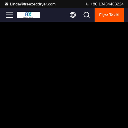
Linda@freezeddryer.com
+86 13434463224
Fiyat Teklifi