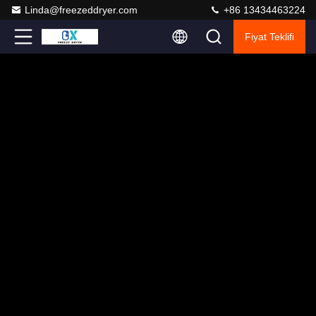
Linda@freezeddryer.com
+86 13434463224
Fiyat Teklifi