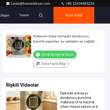
Linda@freezeddryer.com
+86 13434463224
Ulaşın
Fiyat Teklifi
Turkish
Kullanımı kolay kompakt dondurucu,
hazırlık yapanlar, ev sahipleri ve sağlıklı
aileler için mükemmel.
Şimdi İletişime Geçin
Daha Fazla Bilgi
İlişkili Videolar
Elektrikli ısıtma ev
dondurucu kurutma
makinesi Orta hacimli
cihaz meyve sebze ve et