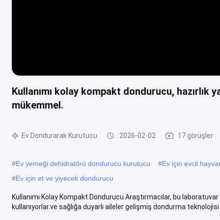
Kullanımı kolay kompakt dondurucu, hazırlık yapa
mükemmel.
Ev Dondurarak Kurutucu
2026-02-02
17 görüşler
#
Ev yemeği dehidratörü dondurucu kurutucu
#
Ev için evcil hayv
#
Ev için et ve yiyecek dondurucu
Kullanımı Kolay Kompakt Dondurucu Araştırmacılar, bu laboratuvar d
kullanıyorlar.ve sağlığa duyarlı aileler gelişmiş dondurma teknolojisi .