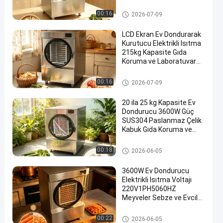
koruması için uygundur
Ev Dondurarak Kurutucu
00:16
2026-07-09
LCD Ekran Ev Dondurarak
Kurutucu Elektrikli Isıtma
215kg Kapasite Gıda
Koruma ve Laboratuvar
için Uygun
Ev Dondurarak Kurutucu
00:16
2026-07-09
20 ila 25 kg Kapasite Ev
Dondurucu 3600W Güç
SUS304 Paslanmaz Çelik
Kabuk Gıda Koruma ve
Depolama için Uygun
Ev Dondurarak Kurutucu
00:18
2026-06-05
3600W Ev Dondurucu
Elektrikli Isıtma Voltajı
220V1PH5060HZ
Meyveler Sebze ve Evcil
hayvan beslenmesi için
Dondurma Kurutma
Ev Dondurarak Kurutucu
00:22
2026-06-05