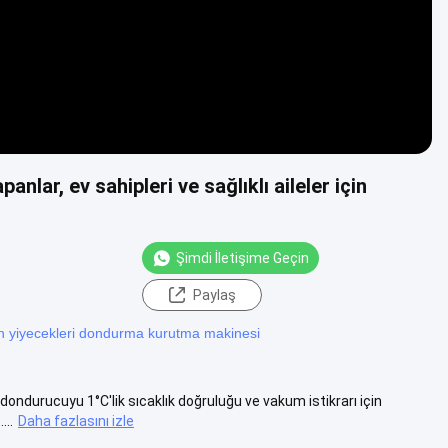
nlar, ev sahipleri ve sağlıklı aileler için
Şimdi İletişime Geçin
Paylaş
an yiyecekleri dondurma kurutma makinesi
ondurucuyu 1°C'lik sıcaklık doğruluğu ve vakum istikrarı için
...
Daha fazlasını izle