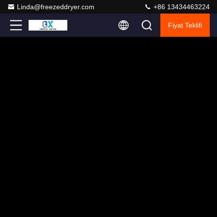
Linda@freezeddryer.com
+86 13434463224
Fiyat Teklifi