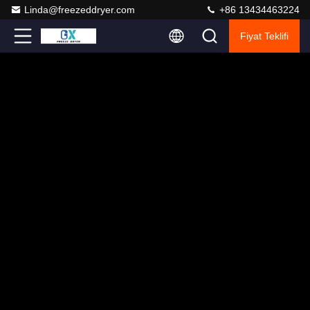
Linda@freezeddryer.com
+86 13434463224
Fiyat Teklifi