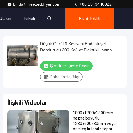
Linda@freezeddryer.com
+86 13434463224
Ulaşın
Fiyat Teklifi
Turkish
Düşük Gürültü Seviyesi Endüstriyel
Dondurucu 300 Kg/Lot Elektrikli Isıtma
Şimdi İletişime Geçin
Daha Fazla Bilgi
İlişkili Videolar
1800x1700x1300mm
hazne boyutlu,
1280x600x30mm veya
özelleştirilebilir tepsi