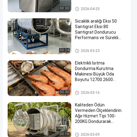
boyutlarına sahip sebze
dondurarak kurutma
Sebze Dondurucu
00:30
2026-04-25
makinesi
Sıcaklık aralığı Eksi 50
Santigrat Eksi 80
Santigrat Dondurucu
Performans ve Sürekli
Sonuçlar
Endüstriyel Dondurarak Kurut
00:24
2026-03-23
ucu
Elektrikli Isıtma
Dondurma Kurutma
Makinesi Büyük Oda
Boyutu 12700 2600
3300mm Tıbbi ve
Laboratuvar için Uygun
Endüstriyel Dondurarak Kurut
00:30
2026-03-16
ucu
Kaliteden Ödün
Vermeden Ölçeklendirin.
Ağır Hizmet Tipi 100-
200KG Dondurarak
Kurutucular, Yüksek
Hacimli Üretim İçin
Endüstriyel Dondurarak Kurut
00:18
2026-03-09