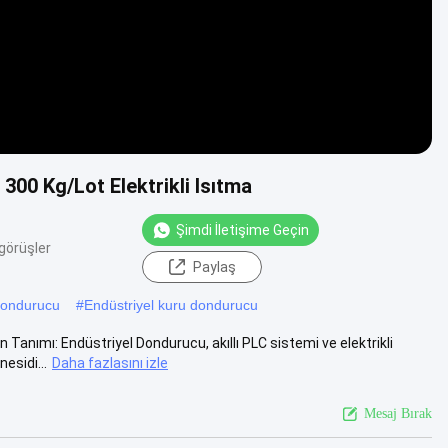
300 Kg/Lot Elektrikli Isıtma
Şimdi İletişime Geçin
görüşler
Paylaş
Dondurucu
#
Endüstriyel kuru dondurucu
Tanımı: Endüstriyel Dondurucu, akıllı PLC sistemi ve elektrikli
esidi...
Daha fazlasını izle
Mesaj Bırak