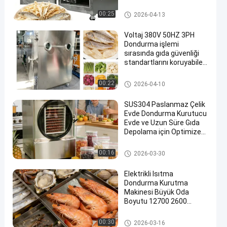
gıda vakum dondurucu
kurutma makinesi
Gıda Vakumlu Dondurarak Kur
00:25
2026-04-13
utucu
Voltaj 380V 50HZ 3PH
Dondurma işlemi
sırasında gıda güvenliği
standartlarını koruyabilen
gıda vakum dondurma
kurutma makinesi
Liyofilizatör Dondurarak Kurut
00:22
2026-04-10
ucu
SUS304 Paslanmaz Çelik
Evde Dondurma Kurutucu
Evde ve Uzun Süre Gıda
Depolama için Optimize
Elektrikli Isıtma
Yöntemine Sahip
Ev Dondurarak Kurutucu
00:16
2026-03-30
Elektrikli Isıtma
Dondurma Kurutma
Makinesi Büyük Oda
Boyutu 12700 2600
3300mm Tıbbi ve
Laboratuvar için Uygun
Endüstriyel Dondurarak Kurut
00:30
2026-03-16