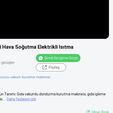
Hava Soğutma Elektrikli Isıtma
Şimdi İletişime Geçin
 görüşler
Paylaş
urucu vakum kurutma makinesi
Ürün Tanımı: Gıda vakumlu dondurma kurutma makinesi, gıda işleme
....
Daha fazlasını izle
Mesaj Bırak