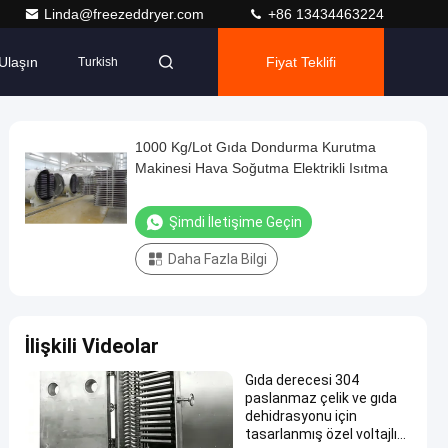
Linda@freezeddryer.com
+86 13434463224
Ulaşın
Fiyat Teklifi
Turkish
1000 Kg/Lot Gıda Dondurma Kurutma
Makinesi Hava Soğutma Elektrikli Isıtma
Şimdi İletişime Geçin
Daha Fazla Bilgi
İlişkili Videolar
Gıda derecesi 304
paslanmaz çelik ve gıda
dehidrasyonu için
tasarlanmış özel voltajlı