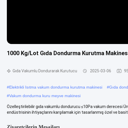
1000 Kg/Lot Gıda Dondurma Kurutma Makinesi 
Gıda Vakumlu Dondurarak Kurutucu
2025-03-06
95
#
Elektrikli Isıtma vakum dondurma kurutma makinesi
#
Gıda dond
#
Vakum dondurma kuru meyve makinesi
Özelleştirilebilir gıda vakumlu dondurucu ≤10Pa vakum derecesi 
endüstrisinin ihtiyaçlarını karşılamak için tasarlanmış özel ve basitle
Ziyaretçilerin Mesajları